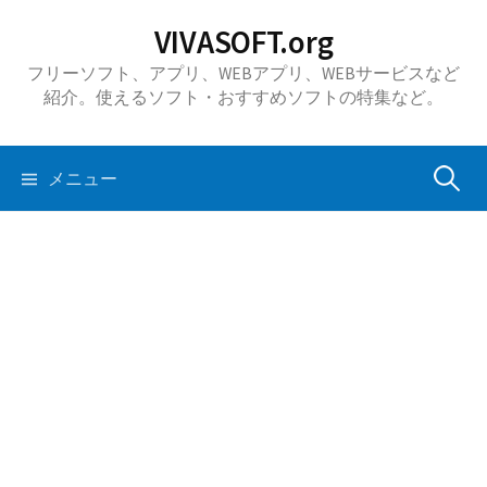
コ
VIVASOFT.org
ン
フリーソフト、アプリ、WEBアプリ、WEBサービスなど
テ
紹介。使えるソフト・おすすめソフトの特集など。
ン
ツ
へ
検
メニュー
ス
キ
索:
ッ
プ