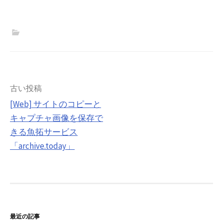
投
古い投稿
[Web] サイトのコピーと
稿
キャプチャ画像を保存で
ナ
きる魚拓サービス
ビ
「archive.today」
ゲ
ー
シ
ョ
最近の記事