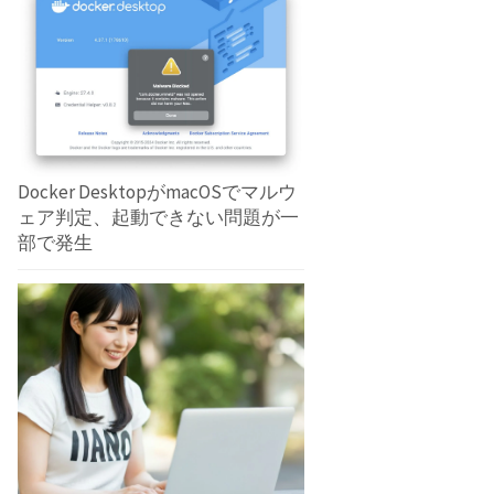
Docker DesktopがmacOSでマルウ
ェア判定、起動できない問題が一
部で発生