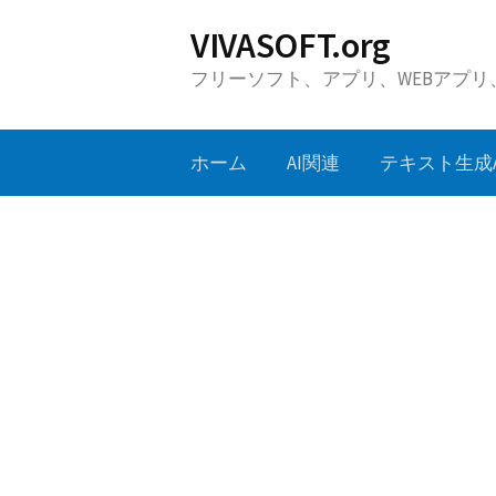
コ
VIVASOFT.org
ン
フリーソフト、アプリ、WEBアプ
テ
ン
ツ
ホーム
AI関連
テキスト生成A
へ
ス
キ
ッ
プ