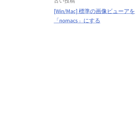
投
古い投稿
[Win/Mac] 標準の画像ビューアを
稿
「nomacs」にする
ナ
ビ
ゲ
ー
シ
ョ
ン