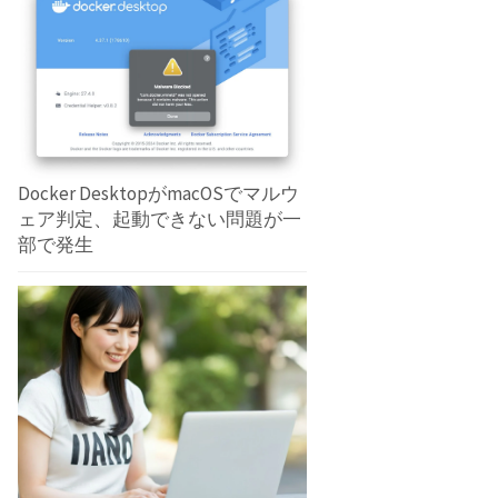
Docker DesktopがmacOSでマルウ
ェア判定、起動できない問題が一
部で発生