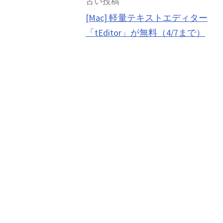
投
古い投稿
[Mac] 軽量テキストエディター
稿
「tEditor」が無料（4/7まで）
ナ
ビ
ゲ
ー
シ
ョ
ン