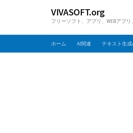
コ
VIVASOFT.org
ン
フリーソフト、アプリ、WEBアプ
テ
ン
ツ
ホーム
AI関連
テキスト生成A
へ
ス
キ
ッ
プ