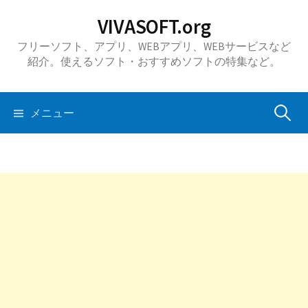
コ
VIVASOFT.org
ン
フリーソフト、アプリ、WEBアプリ、WEBサービスなど
テ
紹介。使えるソフト・おすすめソフトの特集など。
ン
ツ
へ
検
メニュー
ス
キ
索:
ッ
プ