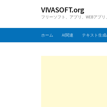
コ
VIVASOFT.org
ン
フリーソフト、アプリ、WEBアプ
テ
ン
ツ
ホーム
AI関連
テキスト生成A
へ
ス
キ
ッ
プ