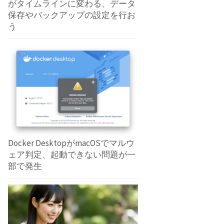
がタイムラインに変わる、データ
保存やバックアップの設定を行お
う
Docker DesktopがmacOSでマルウ
ェア判定、起動できない問題が一
部で発生