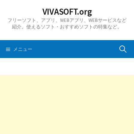
コ
VIVASOFT.org
ン
フリーソフト、アプリ、WEBアプリ、WEBサービスなど
テ
紹介。使えるソフト・おすすめソフトの特集など。
ン
ツ
へ
検
メニュー
ス
キ
索:
ッ
プ