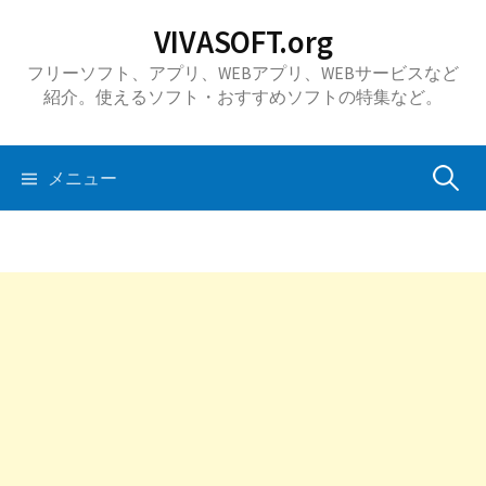
コ
VIVASOFT.org
ン
フリーソフト、アプリ、WEBアプリ、WEBサービスなど
テ
紹介。使えるソフト・おすすめソフトの特集など。
ン
ツ
へ
検
メニュー
ス
キ
索:
ッ
プ