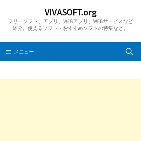
コ
VIVASOFT.org
ン
フリーソフト、アプリ、WEBアプリ、WEBサービスなど
テ
紹介。使えるソフト・おすすめソフトの特集など。
ン
ツ
へ
検
メニュー
ス
キ
索:
ッ
プ