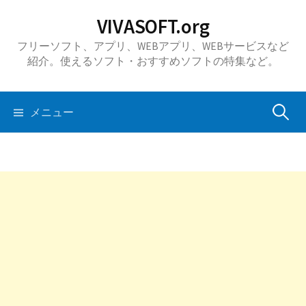
コ
VIVASOFT.org
ン
フリーソフト、アプリ、WEBアプリ、WEBサービスなど
テ
紹介。使えるソフト・おすすめソフトの特集など。
ン
ツ
へ
検
メニュー
ス
キ
索:
ッ
プ