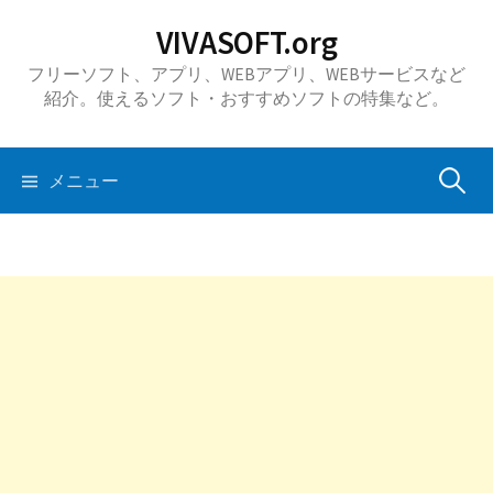
コ
VIVASOFT.org
ン
フリーソフト、アプリ、WEBアプリ、WEBサービスなど
テ
紹介。使えるソフト・おすすめソフトの特集など。
ン
ツ
へ
検
メニュー
ス
キ
索:
ッ
プ