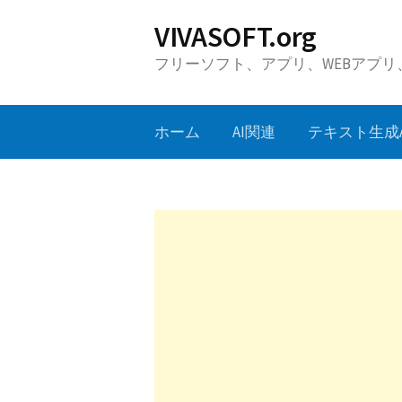
コ
VIVASOFT.org
ン
フリーソフト、アプリ、WEBアプ
テ
ン
ツ
ホーム
AI関連
テキスト生成A
へ
ス
キ
ッ
プ