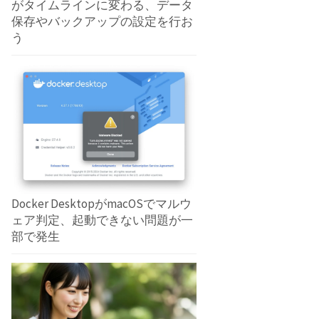
がタイムラインに変わる、データ
保存やバックアップの設定を行お
う
Docker DesktopがmacOSでマルウ
ェア判定、起動できない問題が一
部で発生