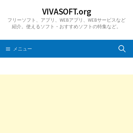
コ
VIVASOFT.org
ン
フリーソフト、アプリ、WEBアプリ、WEBサービスなど
テ
紹介。使えるソフト・おすすめソフトの特集など。
ン
ツ
へ
検
メニュー
ス
キ
索:
ッ
プ