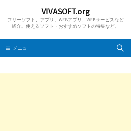
コ
VIVASOFT.org
ン
フリーソフト、アプリ、WEBアプリ、WEBサービスなど
テ
紹介。使えるソフト・おすすめソフトの特集など。
ン
ツ
へ
検
メニュー
ス
キ
索:
ッ
プ