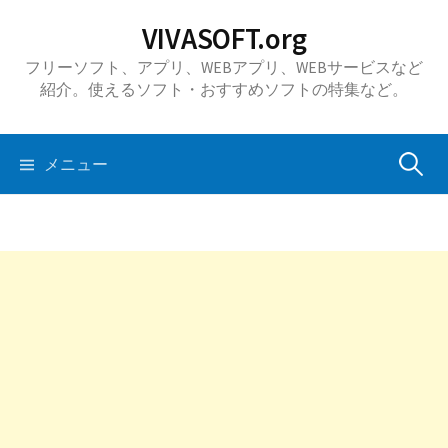
コ
VIVASOFT.org
ン
フリーソフト、アプリ、WEBアプリ、WEBサービスなど
テ
紹介。使えるソフト・おすすめソフトの特集など。
ン
ツ
へ
検
メニュー
ス
キ
索:
ッ
プ