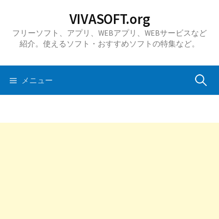
コ
VIVASOFT.org
ン
フリーソフト、アプリ、WEBアプリ、WEBサービスなど
テ
紹介。使えるソフト・おすすめソフトの特集など。
ン
ツ
へ
検
メニュー
ス
キ
索:
ッ
プ