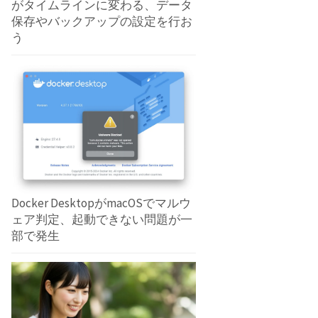
がタイムラインに変わる、データ
保存やバックアップの設定を行お
う
Docker DesktopがmacOSでマルウ
ェア判定、起動できない問題が一
部で発生