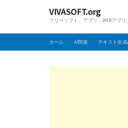
コ
VIVASOFT.org
ン
フリーソフト、アプリ、WEBアプ
テ
ン
ツ
ホーム
AI関連
テキスト生成A
へ
ス
キ
ッ
プ