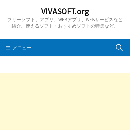
コ
VIVASOFT.org
ン
フリーソフト、アプリ、WEBアプリ、WEBサービスなど
テ
紹介。使えるソフト・おすすめソフトの特集など。
ン
ツ
へ
検
メニュー
ス
キ
索:
ッ
プ