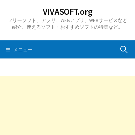
コ
VIVASOFT.org
ン
フリーソフト、アプリ、WEBアプリ、WEBサービスなど
テ
紹介。使えるソフト・おすすめソフトの特集など。
ン
ツ
へ
検
メニュー
ス
キ
索:
ッ
プ