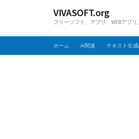
コ
VIVASOFT.org
ン
フリーソフト、アプリ、WEBアプ
テ
ン
ツ
ホーム
AI関連
テキスト生成A
へ
ス
キ
ッ
プ