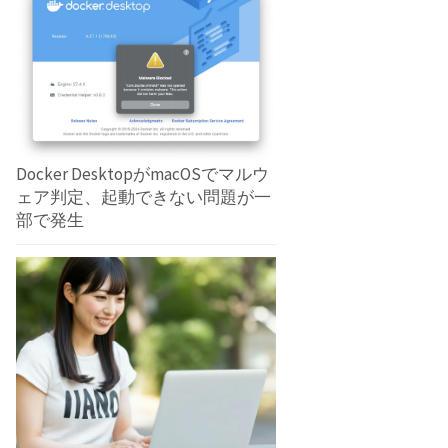
Docker DesktopがmacOSでマルウ
ェア判定、起動できない問題が一
部で発生