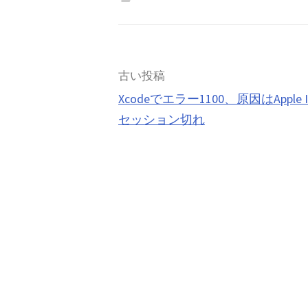
投
古い投稿
Xcodeでエラー1100、原因はApple 
稿
セッション切れ
ナ
ビ
ゲ
ー
シ
ョ
ン