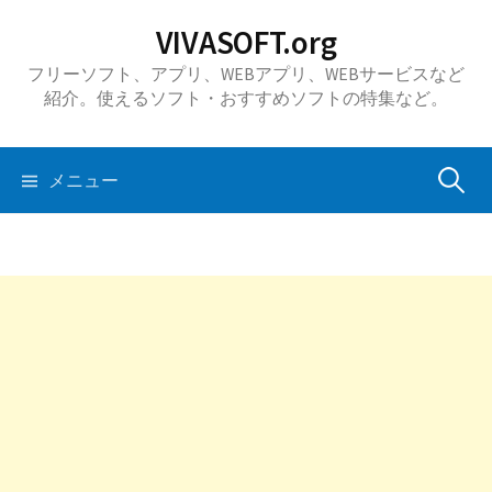
コ
VIVASOFT.org
ン
フリーソフト、アプリ、WEBアプリ、WEBサービスなど
テ
紹介。使えるソフト・おすすめソフトの特集など。
ン
ツ
へ
検
メニュー
ス
キ
索:
ッ
プ