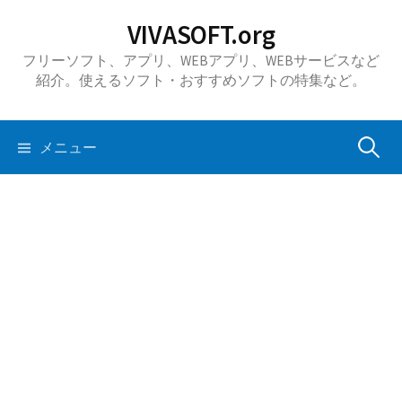
コ
VIVASOFT.org
ン
フリーソフト、アプリ、WEBアプリ、WEBサービスなど
テ
紹介。使えるソフト・おすすめソフトの特集など。
ン
ツ
へ
検
メニュー
ス
キ
索:
ッ
プ