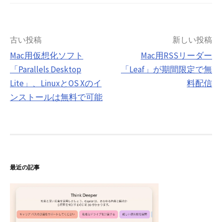
投
古い投稿
新しい投稿
Mac用仮想化ソフト
Mac用RSSリーダー
稿
「Parallels Desktop
「Leaf」が期間限定で無
ナ
Lite」、LinuxとOS Xのイ
料配信
ビ
ンストールは無料で可能
ゲ
ー
シ
ョ
最近の記事
ン