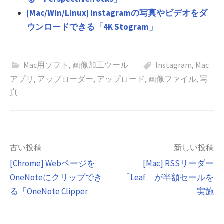
[Mac/Win/Linux] Instagramの写真やビデオをダ
ウンロードできる「4K Stogram」
Mac用ソフト
,
画像加工ツール
Instagram
,
Mac
アプリ
,
アップローダー
,
アップロード
,
画像ファイル
,
写
真
投
古い投稿
新しい投稿
[Chrome] Webページを
[Mac] RSSリーダー
稿
OneNoteにクリップでき
「Leaf」が半額セールを
ナ
る「OneNote Clipper」
実施
ビ
ゲ