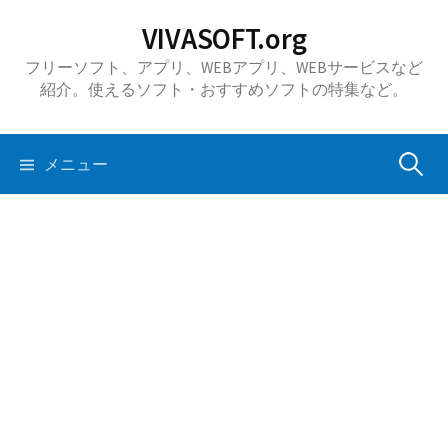
コ
VIVASOFT.org
ン
フリーソフト、アプリ、WEBアプリ、WEBサービスなど
テ
紹介。使えるソフト・おすすめソフトの特集など。
ン
ツ
へ
検
メニュー
ス
キ
索:
ッ
プ