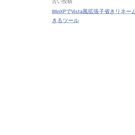
投
古い投稿
WinXPでVista風拡張子省きリネー
稿
きるツール
ナ
ビ
ゲ
ー
シ
ョ
ン