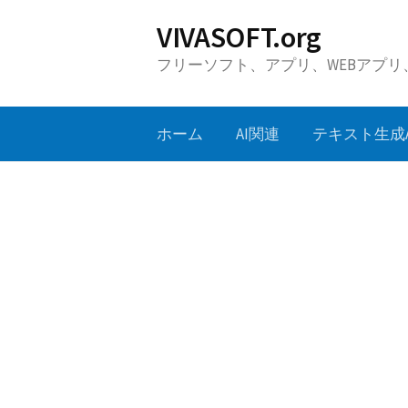
コ
VIVASOFT.org
ン
フリーソフト、アプリ、WEBアプ
テ
ン
ツ
ホーム
AI関連
テキスト生成A
へ
ス
キ
ッ
プ