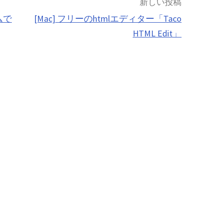
新しい投稿
ムで
[Mac] フリーのhtmlエディター「Taco
HTML Edit」