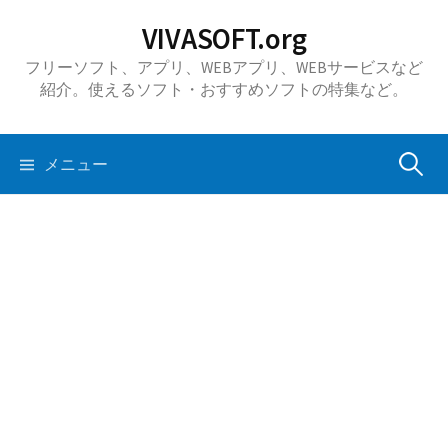
コ
VIVASOFT.org
ン
フリーソフト、アプリ、WEBアプリ、WEBサービスなど
テ
紹介。使えるソフト・おすすめソフトの特集など。
ン
ツ
へ
検
メニュー
ス
キ
索:
ッ
プ