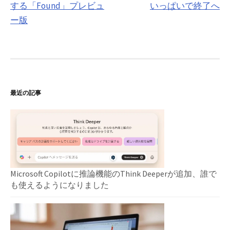
する「Found」プレビュ
いっぱいで終了へ
ビ
ー版
ゲ
ー
シ
ョ
最近の記事
ン
Microsoft Copilotに推論機能のThink Deeperが追加、誰で
も使えるようになりました